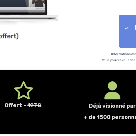
Informations co
Vous pouvez vous désin
Offert -
197€
Déjà visionné par
+ de 1500 personn