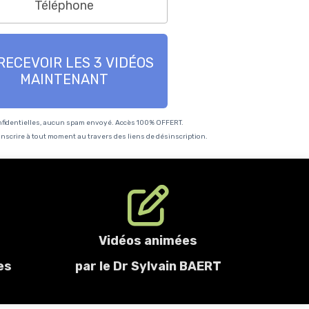
RECEVOIR LES 3 VIDÉOS
MAINTENANT
nfidentielles, aucun spam envoyé. Accès 100% OFFERT.
scrire à tout moment au travers des liens de désinscription.
Vidéos animées
es
par le
Dr Sylvain BAERT